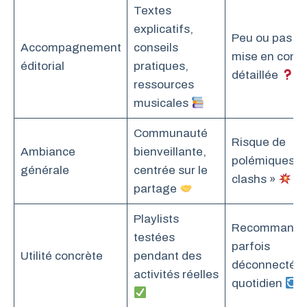
Textes
explicatifs,
Peu ou pas d
Accompagnement
conseils
mise en conte
éditorial
pratiques,
détaillée
ressources
musicales
Communauté
Risque de
Ambiance
bienveillante,
polémiques et
générale
centrée sur le
clashs »
partage
Playlists
Recommandat
testées
parfois
Utilité concrète
pendant des
déconnectées
activités réelles
quotidien