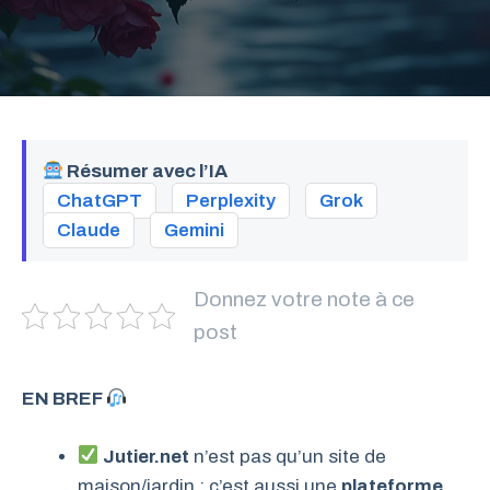
Résumer avec l’IA
ChatGPT
Perplexity
Grok
Claude
Gemini
Donnez votre note à ce
post
EN BREF
Jutier.net
n’est pas qu’un site de
maison/jardin : c’est aussi une
plateforme