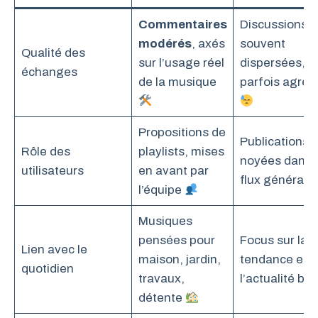
Commentaires
Discussions
modérés
, axés
souvent
Qualité des
sur l’usage réel
dispersées,
échanges
de la musique
parfois agres
Propositions de
Publications
Rôle des
playlists, mises
noyées dans l
utilisateurs
en avant par
flux général
l’équipe
Musiques
pensées pour
Focus sur la
Lien avec le
maison, jardin,
tendance et
quotidien
travaux,
l’actualité br
détente