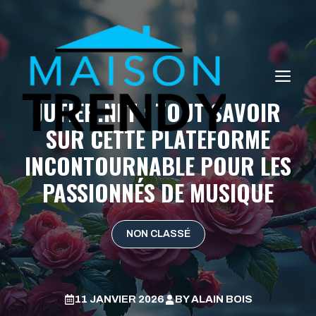
Aller
au
contenu
ME
JUTIER.NET : TOUT SAVOIR
SUR CETTE PLATEFORME
INCONTOURNABLE POUR LES
PASSIONNÉS DE MUSIQUE
NON CLASSÉ
11 JANVIER 2026
BY
ALAIN BOIS