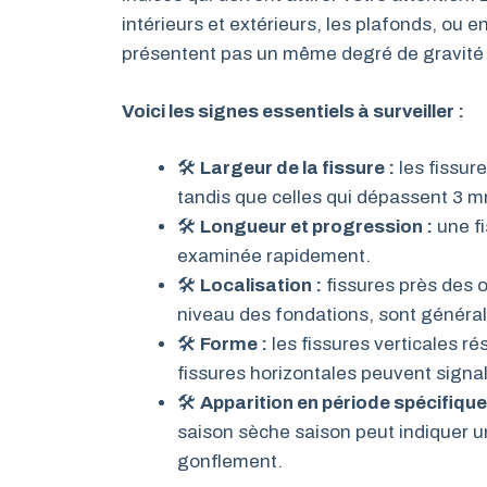
intérieurs et extérieurs, les plafonds, ou 
présentent pas un même degré de gravité 
Voici les signes essentiels à surveiller :
🛠
Largeur de la fissure :
les fissur
tandis que celles qui dépassent 3 m
🛠
Longueur et progression :
une fi
examinée rapidement.
🛠
Localisation :
fissures près des 
niveau des fondations, sont généra
🛠
Forme :
les fissures verticales ré
fissures horizontales peuvent signa
🛠
Apparition en période spécifique
saison sèche saison peut indiquer 
gonflement.