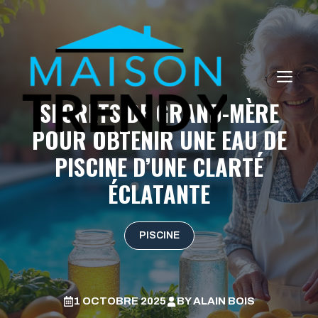
Aller
au
contenu
ME
SECRETS DE GRAND-MÈRE
POUR OBTENIR UNE EAU DE
PISCINE D’UNE CLARTÉ
ÉCLATANTE
PISCINE
1 OCTOBRE 2025
BY
ALAIN BOIS