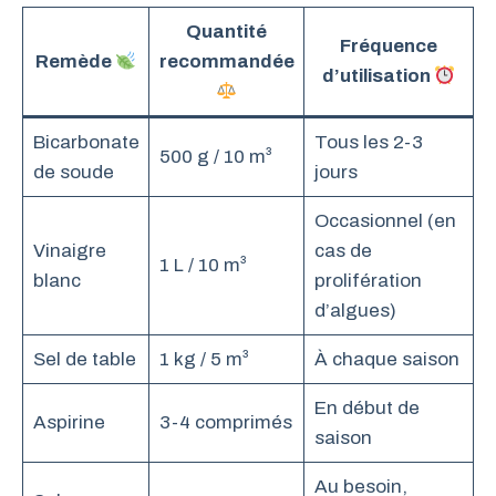
Quantité
Fréquence
Remède
recommandée
d’utilisation
Bicarbonate
Tous les 2-3
500 g / 10 m³
de soude
jours
Occasionnel (en
Vinaigre
cas de
1 L / 10 m³
blanc
prolifération
d’algues)
Sel de table
1 kg / 5 m³
À chaque saison
En début de
Aspirine
3-4 comprimés
saison
Au besoin,