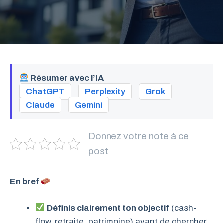
Résumer avec l’IA
ChatGPT
Perplexity
Grok
Claude
Gemini
Donnez votre note à ce
post
En bref
Définis clairement ton objectif
(cash-
flow, retraite, patrimoine) avant de chercher