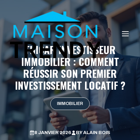
Aller
au
contenu
ME
THICAR INVESTISSEUR
IMMOBILIER : COMMENT
RÉUSSIR SON PREMIER
INVESTISSEMENT LOCATIF ?
IMMOBILIER
8 JANVIER 2026
BY
ALAIN BOIS