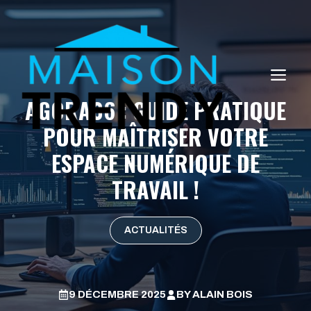
Aller
au
contenu
ME
AGORA06 : GUIDE PRATIQUE
POUR MAÎTRISER VOTRE
ESPACE NUMÉRIQUE DE
TRAVAIL !
ACTUALITÉS
9 DÉCEMBRE 2025
BY
ALAIN BOIS