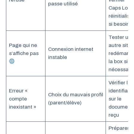
passe utilisé
Caps Lock
réinitialise
si besoin
Tester un
Page qui ne
autre site,
Connexion internet
s’affiche pas
redémarre
instable
la box si
nécessair
Vérifier les
Erreur «
identifiant
Choix du mauvais profil
compte
sur le
(parent/élève)
inexistant »
document
reçu
Préparer