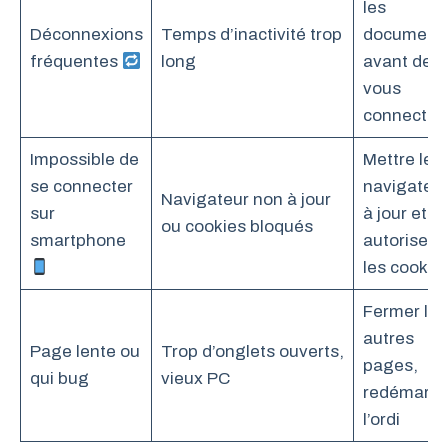
les
Déconnexions
Temps d’inactivité trop
document
fréquentes
long
avant de
vous
connecter
Impossible de
Mettre le
se connecter
navigateu
Navigateur non à jour
sur
à jour et
ou cookies bloqués
smartphone
autoriser
les cookie
Fermer les
autres
Page lente ou
Trop d’onglets ouverts,
pages,
qui bug
vieux PC
redémarre
l’ordi