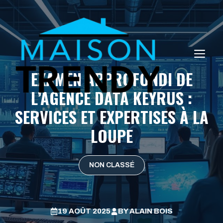
Aller
au
contenu
ME
EXAMEN APPROFONDI DE
L’AGENCE DATA KEYRUS :
SERVICES ET EXPERTISES À LA
LOUPE
NON CLASSÉ
19 AOÛT 2025
BY
ALAIN BOIS