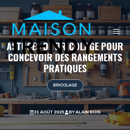
Aller
au
contenu
ME
ASTUCES DE BRICOLAGE POUR
CONCEVOIR DES RANGEMENTS
PRATIQUES
BRICOLAGE
31 AOÛT 2025
BY
ALAIN BOIS