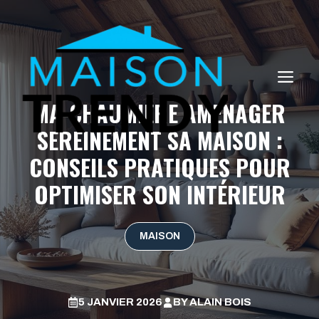
Aller
au
contenu
ME
MA-CHAUMIERE AMENAGER
SEREINEMENT SA MAISON :
CONSEILS PRATIQUES POUR
OPTIMISER SON INTÉRIEUR
MAISON
5 JANVIER 2026
BY
ALAIN BOIS