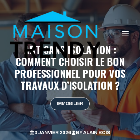
Aller
au
contenu
ME
ARTISANS ISOLATION :
COMMENT CHOISIR LE BON
PROFESSIONNEL POUR VOS
TRAVAUX D’ISOLATION ?
IMMOBILIER
3 JANVIER 2026
BY
ALAIN BOIS