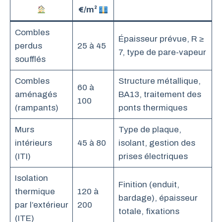
€/m²
Combles
Épaisseur prévue, R ≥
perdus
25 à 45
7, type de pare-vapeur
soufflés
Combles
Structure métallique,
60 à
aménagés
BA13, traitement des
100
(rampants)
ponts thermiques
Murs
Type de plaque,
intérieurs
45 à 80
isolant, gestion des
(ITI)
prises électriques
Isolation
Finition (enduit,
thermique
120 à
bardage), épaisseur
par l’extérieur
200
totale, fixations
(ITE)