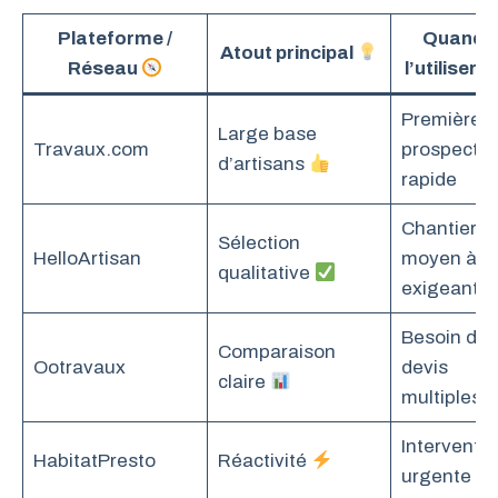
Plateforme /
Quand
Atout principal
Réseau
l’utiliser
Première
Large base
Travaux.com
prospectio
d’artisans
rapide
Chantier
Sélection
HelloArtisan
moyen à
qualitative
exigeant
Besoin de
Comparaison
Ootravaux
devis
claire
multiples
Interventio
HabitatPresto
Réactivité
urgente