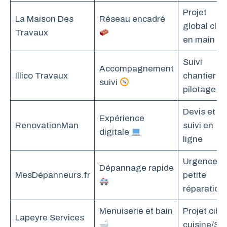
Projet
La Maison Des
Réseau encadré
global clé
Travaux
en main
Suivi
Accompagnement
Illico Travaux
chantier et
suivi
pilotage
Devis et
Expérience
RenovationMan
suivi en
digitale
ligne
Urgence,
Dépannage rapide
MesDépanneurs.fr
petite
réparation
Menuiserie et bain
Projet cibl
Lapeyre Services
cuisine/SD