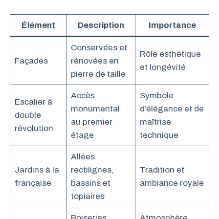
Élément
Description
Importance
Conservées et
Rôle esthétique
Façades
rénovées en
et longévité
pierre de taille
Accès
Symbole
Escalier à
monumental
d’élégance et de
double
au premier
maîtrise
révolution
étage
technique
Allées
Jardins à la
rectilignes,
Tradition et
française
bassins et
ambiance royale
topiaires
Boiseries,
Atmosphère