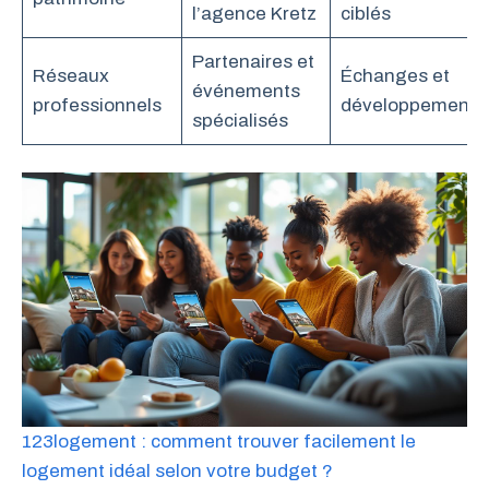
l’agence Kretz
ciblés
Partenaires et
Réseaux
Échanges et
événements
professionnels
développement
spécialisés
123logement : comment trouver facilement le
logement idéal selon votre budget ?