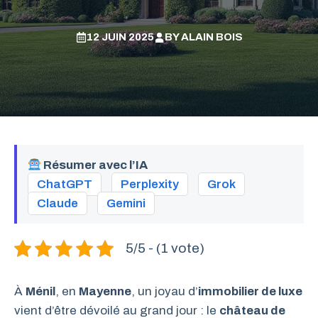
12 JUIN 2025
BY
ALAIN BOIS
Résumer avec l’IA
ChatGPT
Perplexity
Grok
Claude
Gemini
5/5 - (1 vote)
À
Ménil
, en
Mayenne
, un joyau d’
immobilier de luxe
vient d’être dévoilé au grand jour : le
château de