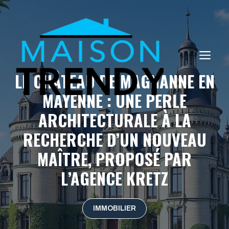
Aller
au
contenu
ME
LE CHÂTEAU DE MAGNANNE EN
MAYENNE : UNE PERLE
ARCHITECTURALE À LA
RECHERCHE D’UN NOUVEAU
MAÎTRE, PROPOSÉ PAR
L’AGENCE KRETZ
IMMOBILIER