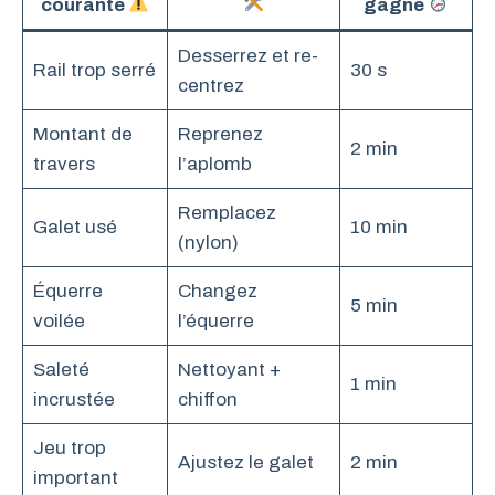
courante
gagné
Desserrez et re-
Rail trop serré
30 s
centrez
Montant de
Reprenez
2 min
travers
l’aplomb
Remplacez
Galet usé
10 min
(nylon)
Équerre
Changez
5 min
voilée
l’équerre
Saleté
Nettoyant +
1 min
incrustée
chiffon
Jeu trop
Ajustez le galet
2 min
important