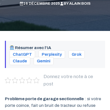
16 DÉCEMBRE 2025
BY
ALAIN BOIS
Résumer avec l’IA
ChatGPT
Perplexity
Grok
Claude
Gemini
Donnez votre note à ce
post
Problème porte de garage sectionnelle
: si votre
porte coince, fait un bruit de tracteur ou refuse