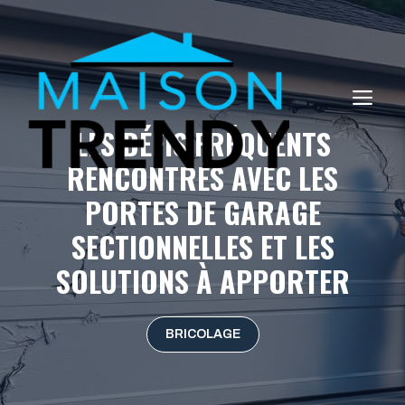
Aller
au
contenu
ME
LES DÉFIS FRÉQUENTS
RENCONTRÉS AVEC LES
PORTES DE GARAGE
SECTIONNELLES ET LES
SOLUTIONS À APPORTER
BRICOLAGE