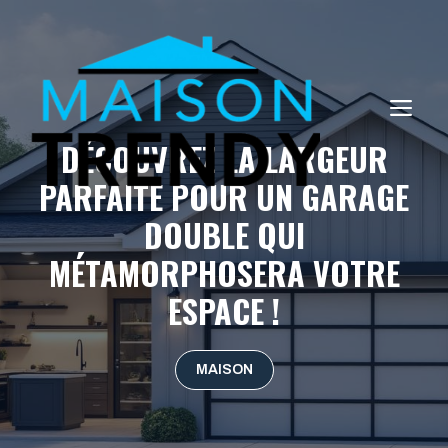
Aller
au
contenu
ME
DÉCOUVREZ LA LARGEUR
PARFAITE POUR UN GARAGE
DOUBLE QUI
MÉTAMORPHOSERA VOTRE
ESPACE !
MAISON