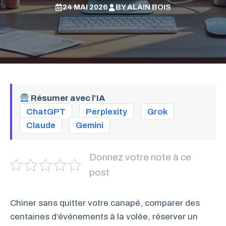
24 MAI 2026
BY
ALAIN BOIS
Résumer avec l’IA
ChatGPT
Perplexity
Grok
Claude
Gemini
Donnez votre note à ce
post
Chiner sans quitter votre canapé, comparer des
centaines d’événements à la volée, réserver un