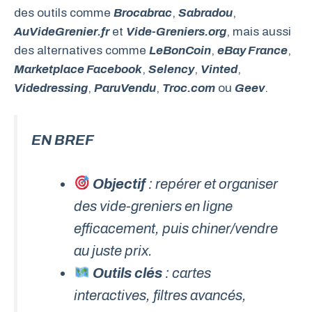
des outils comme
Brocabrac
,
Sabradou
,
AuVideGrenier.fr
et
Vide-Greniers.org
, mais aussi
des alternatives comme
LeBonCoin
,
eBay France
,
Marketplace Facebook
,
Selency
,
Vinted
,
Videdressing
,
ParuVendu
,
Troc.com
ou
Geev
.
EN BREF
Objectif
: repérer et organiser
des vide-greniers en ligne
efficacement, puis chiner/vendre
au juste prix.
Outils clés
: cartes
interactives, filtres avancés,