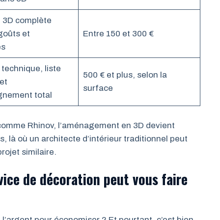
n 3D complète
goûts et
Entre 150 et 300 €
es
technique, liste
500 € et plus, selon la
et
surface
nement total
e comme Rhinov, l’aménagement en 3D devient
 là où un architecte d’intérieur traditionnel peut
rojet similaire.
vice de décoration peut vous faire
 l’argent pour économiser ? Et pourtant, c’est bien