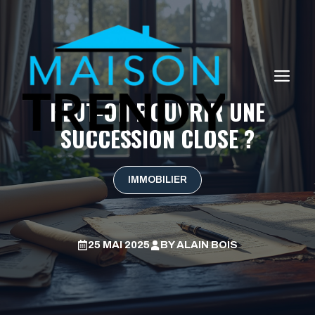
Aller
au
contenu
ME
PEUT-ON ROUVRIR UNE
SUCCESSION CLOSE ?
IMMOBILIER
25 MAI 2025
BY
ALAIN BOIS