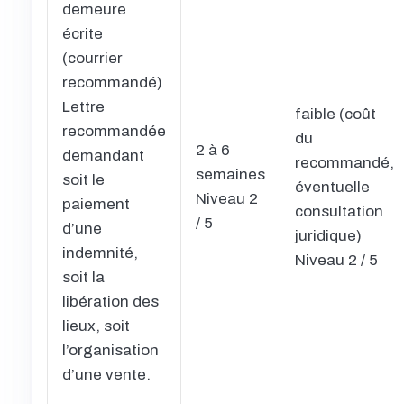
demeure
écrite
(courrier
recommandé)
Lettre
faible (coût
recommandée
du
2 à 6
demandant
recommandé,
semaines
soit le
éventuelle
Niveau 2
paiement
consultation
/ 5
d’une
juridique)
indemnité,
Niveau 2 / 5
soit la
libération des
lieux, soit
l’organisation
d’une vente.