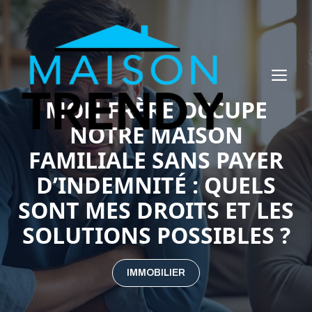
Aller
au
contenu
ME
MON FRÈRE OCCUPE
NOTRE MAISON
FAMILIALE SANS PAYER
D’INDEMNITÉ : QUELS
SONT MES DROITS ET LES
SOLUTIONS POSSIBLES ?
IMMOBILIER