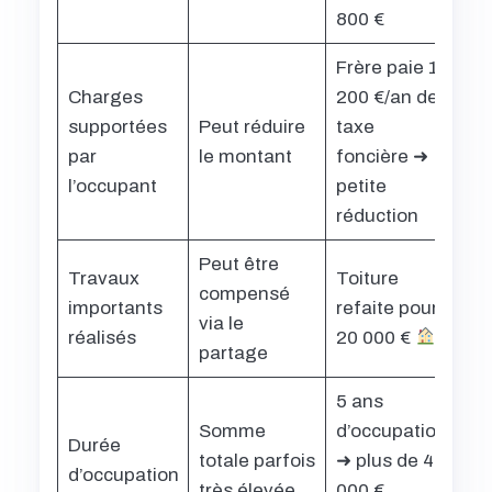
800 €
Frère paie 1
Charges
200 €/an de
supportées
Peut réduire
taxe
par
le montant
foncière ➜
l’occupant
petite
réduction
Peut être
Travaux
Toiture
compensé
importants
refaite pour
via le
réalisés
20 000 €
partage
5 ans
Somme
d’occupation
Durée
totale parfois
➜ plus de 40
d’occupation
très élevée
000 €