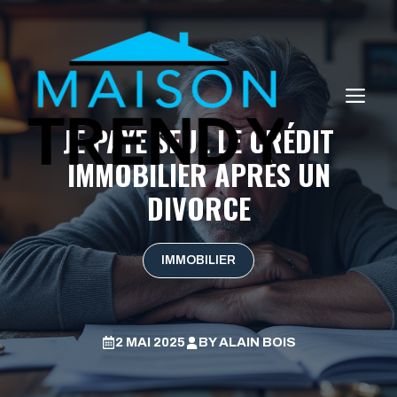
Aller
au
contenu
ME
JE PAYE SEUL LE CRÉDIT
IMMOBILIER APRÈS UN
DIVORCE
IMMOBILIER
2 MAI 2025
BY
ALAIN BOIS