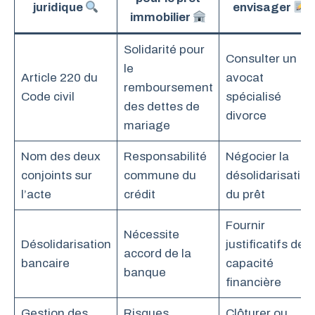
juridique
envisager
immobilier
Solidarité pour
Consulter un
le
Article 220 du
avocat
remboursement
Code civil
spécialisé
des dettes de
divorce
mariage
Nom des deux
Responsabilité
Négocier la
conjoints sur
commune du
désolidarisation
l’acte
crédit
du prêt
Fournir
Nécessite
Désolidarisation
justificatifs de
accord de la
bancaire
capacité
banque
financière
Gestion des
Risques
Clôturer ou