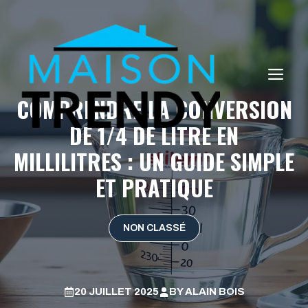
Aller
au
contenu
ME
COMPRENDRE LA CONVERSION
DE 1/4 DE LITRE EN
MILLILITRES : UN GUIDE SIMPLE
ET PRATIQUE
NON CLASSÉ
20 JUILLET 2025
BY
ALAIN BOIS