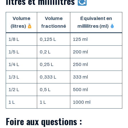
litres et millilitres
Volume
Volume
Équivalent en
(litres)
fractionné
millilitres (ml)
1/8 L
0,125 L
125 ml
1/5 L
0,2 L
200 ml
1/4 L
0,25 L
250 ml
1/3 L
0,333 L
333 ml
1/2 L
0,5 L
500 ml
1 L
1 L
1000 ml
Foire aux questions :