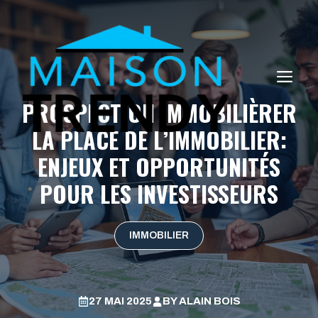
Aller
au
contenu
ME
PROSPECTION IMMOBILIÈRER
LA PLACE DE L’IMMOBILIER:
ENJEUX ET OPPORTUNITÉS
POUR LES INVESTISSEURS
IMMOBILIER
27 MAI 2025
BY
ALAIN BOIS