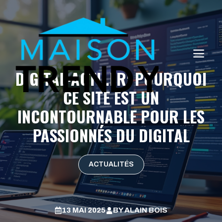
Aller
au
contenu
ME
DIGITAL-ACTU.FR: POURQUOI
CE SITE EST UN
INCONTOURNABLE POUR LES
PASSIONNÉS DU DIGITAL
ACTUALITÉS
13 MAI 2025
BY
ALAIN BOIS