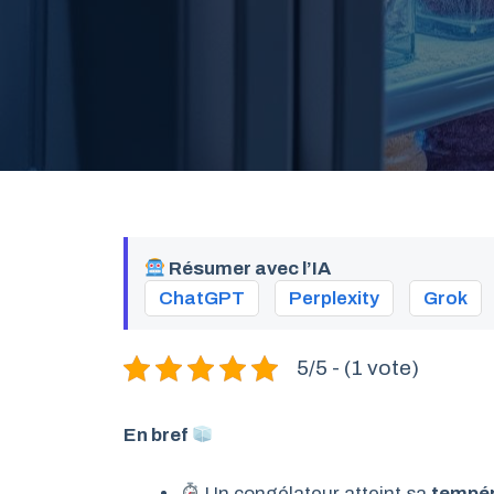
Résumer avec l’IA
ChatGPT
Perplexity
Grok
5/5 - (1 vote)
En bref
Un congélateur atteint sa
tempér