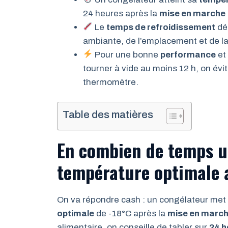
24 heures après la
mise en marche
Le
temps de refroidissement
dép
ambiante, de l’emplacement et de la
Pour une bonne
performance
et
tourner à vide au moins 12 h, on évite
thermomètre.
Table des matières
En combien de temps un
température optimale 
On va répondre cash : un congélateur met
optimale
de -18°C après la
mise en marc
alimentaire, on conseille de tabler sur
24 h