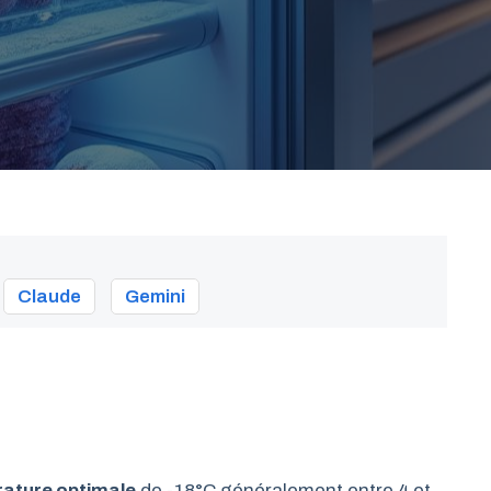
Claude
Gemini
ature optimale
de -18°C généralement entre 4 et