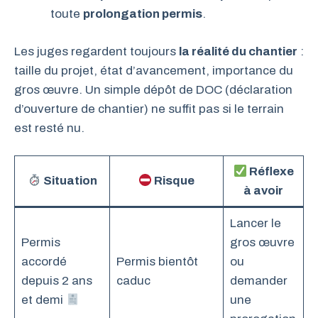
toute
prolongation permis
.
Les juges regardent toujours
la réalité du chantier
:
taille du projet, état d’avancement, importance du
gros œuvre. Un simple dépôt de DOC (déclaration
d’ouverture de chantier) ne suffit pas si le terrain
est resté nu.
Réflexe
Situation
Risque
à avoir
Lancer le
Permis
gros œuvre
accordé
Permis bientôt
ou
depuis 2 ans
caduc
demander
et demi
une