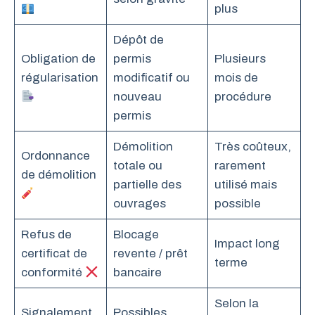
plus
Dépôt de
Obligation de
permis
Plusieurs
régularisation
modificatif ou
mois de
nouveau
procédure
permis
Démolition
Très coûteux,
Ordonnance
totale ou
rarement
de démolition
partielle des
utilisé mais
ouvrages
possible
Refus de
Blocage
Impact long
certificat de
revente / prêt
terme
conformité
bancaire
Selon la
Signalement
Possibles