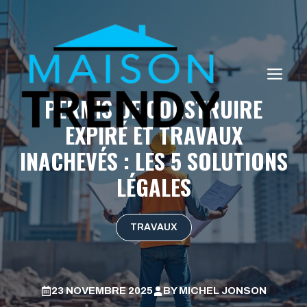
Aller
au
contenu
ME
PERMIS DE CONSTRUIRE
EXPIRÉ ET TRAVAUX
INACHEVÉS : LES 5 SOLUTIONS
LÉGALES
TRAVAUX
23 NOVEMBRE 2025
BY
MICHEL JONSON