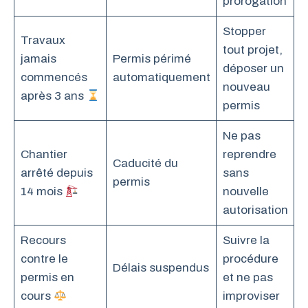
prorogation
Stopper
Travaux
tout projet,
jamais
Permis périmé
déposer un
commencés
automatiquement
nouveau
après 3 ans
permis
Ne pas
Chantier
reprendre
Caducité du
arrêté depuis
sans
permis
14 mois
nouvelle
autorisation
Recours
Suivre la
contre le
procédure
Délais suspendus
permis en
et ne pas
cours
improviser