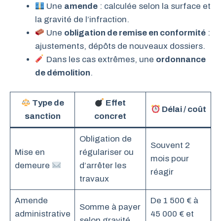
Une
amende
: calculée selon la surface et
la gravité de l’infraction.
Une
obligation de remise en conformité
:
ajustements, dépôts de nouveaux dossiers.
Dans les cas extrêmes, une
ordonnance
de démolition
.
Type de
Effet
Délai / coût
sanction
concret
Obligation de
Souvent 2
Mise en
régulariser ou
mois pour
demeure
d’arrêter les
réagir
travaux
Amende
De 1 500 € à
Somme à payer
administrative
45 000 € et
selon gravité