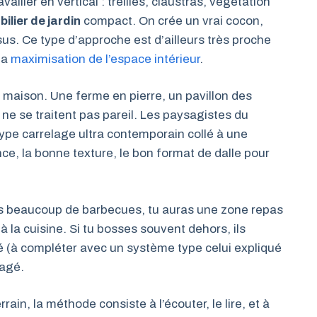
ailler en vertical : treilles, claustras, végétation
ilier de jardin
compact. On crée un vrai cocon,
us. Ce type d’approche est d’ailleurs très proche
la
maximisation de l’espace intérieur
.
la maison. Une ferme en pierre, un pavillon des
ne se traitent pas pareil. Les paysagistes du
type carrelage ultra contemporain collé à une
ce, la bonne texture, le bon format de dalle pour
 fais beaucoup de barbecues, tu auras une zone repas
 à la cuisine. Si tu bosses souvent dehors, ils
cé (à compléter avec un système type celui expliqué
ragé.
rain, la méthode consiste à l’écouter, le lire, et à