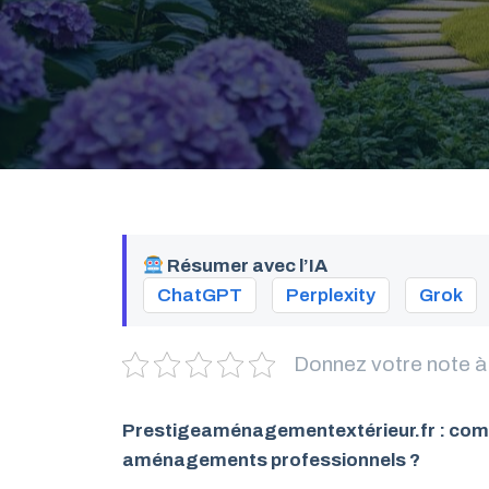
Résumer avec l’IA
ChatGPT
Perplexity
Grok
Donnez votre note à
Prestigeaménagementextérieur.fr : comm
aménagements professionnels ?