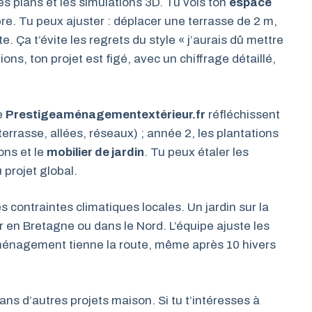
 les plans et les simulations 3D. Tu vois ton
espace
e. Tu peux ajuster : déplacer une terrasse de 2 m,
. Ça t’évite les regrets du style « j’aurais dû mettre
tions, ton projet est figé, avec un chiffrage détaillé,
e
Prestigeaménagementextérieur.fr
réfléchissent
terrasse, allées, réseaux) ; année 2, les plantations
ions et le
mobilier de jardin
. Tu peux étaler les
projet global.
s contraintes climatiques locales. Un jardin sur la
ur en Bretagne ou dans le Nord. L’équipe ajuste les
ménagement tienne la route, même après 10 hivers
ans d’autres projets maison. Si tu t’intéresses à