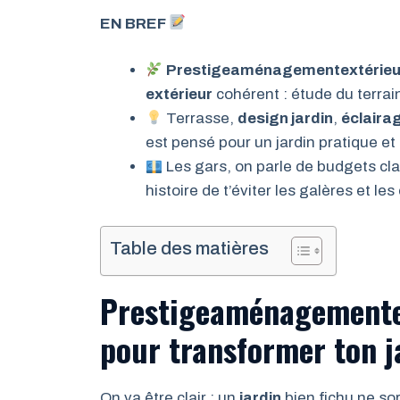
EN BREF
Prestigeaménagementextérieur
extérieur
cohérent : étude du terrain,
Terrasse,
design jardin
,
éclaira
est pensé pour un jardin pratique et
Les gars, on parle de budgets clai
histoire de t’éviter les galères et les
Table des matières
Prestigeaménagementex
pour transformer ton j
On va être clair : un
jardin
bien fichu ne sor