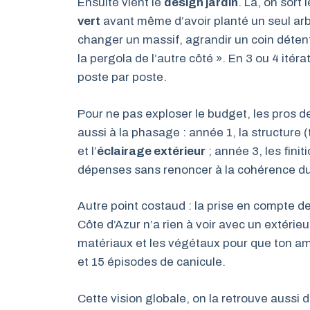
Ensuite vient le
design jardin
. Là, on sort
vert
avant même d’avoir planté un seul arbr
changer un massif, agrandir un coin détente
la pergola de l’autre côté ». En 3 ou 4 itéra
poste par poste.
Pour ne pas exploser le budget, les pros d
aussi à la phasage : année 1, la structure (
et l’
éclairage extérieur
; année 3, les finit
dépenses sans renoncer à la cohérence du 
Autre point costaud : la prise en compte de
Côte d’Azur n’a rien à voir avec un extérie
matériaux et les végétaux pour que ton a
et 15 épisodes de canicule.
Cette vision globale, on la retrouve aussi d